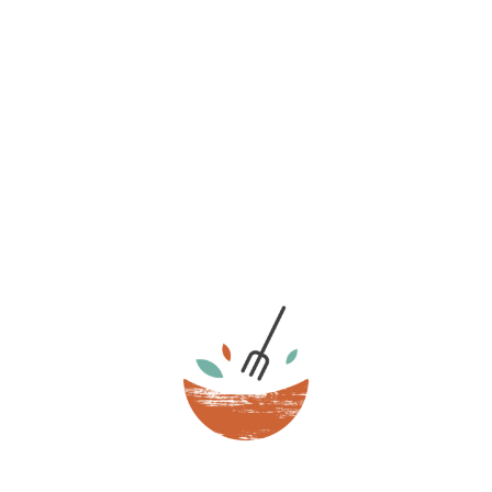
Casillas de verificación
J'ai lu et j'accepte la
Politique de confidentialité
ainsi que la
Politique de Cookies
.
Envoyer
E-mail:
maria@mariabouchard.com
Teléfono: