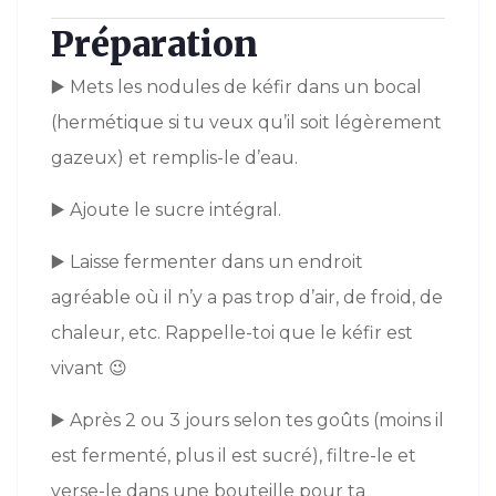
Préparation
▶️
Mets les nodules de kéfir dans un bocal
(hermétique si tu veux qu’il soit légèrement
gazeux) et remplis-le d’eau.
▶️
Ajoute le sucre intégral.
▶️
Laisse fermenter dans un endroit
agréable où il n’y a pas trop d’air, de froid, de
chaleur, etc. Rappelle-toi que le kéfir est
vivant
😉
▶️
Après 2 ou 3 jours selon tes goûts (moins il
est fermenté, plus il est sucré), filtre-le et
verse-le dans une bouteille pour ta