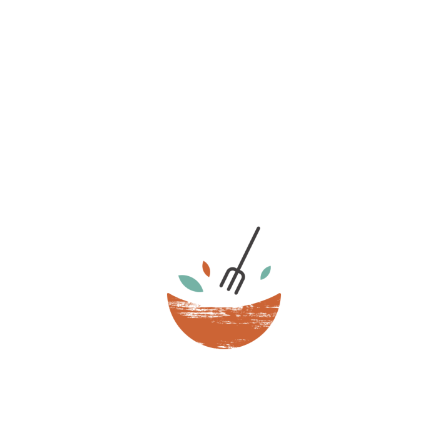
Disposer la pâte dans les mini moules à
muffins et mettre au four environ 20
min.
Sortir les muffins du four, laisser
refroidir
¹
, et le tour est joué !
¹ Il est important de laisser les muffins refroidir pour que
la cuisson termine. Veille à ce que l’humidité ne
s’accumule pas pendant ce processus !
Bon appétit !!
Maria.
Que penses-tu de cette recette ? Partage
tes impressions et expériences ci-