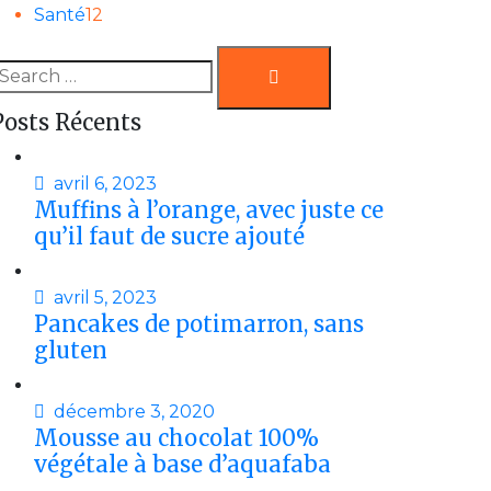
Santé
12
Search
earch
or:
Posts Récents
avril 6, 2023
Muffins à l’orange, avec juste ce
qu’il faut de sucre ajouté
avril 5, 2023
Pancakes de potimarron, sans
gluten
décembre 3, 2020
Mousse au chocolat 100%
végétale à base d’aquafaba