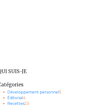
QUI SUIS-JE
Catégories
Développement personnel
5
Éditorial
4
Recettes
23