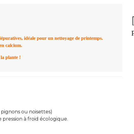
S
f
 dépuratives, idéale pour un nettoyage de printemps
.
 en calcium
.
 la plante !
 pignons ou noisettes)
re pression à froid écologique.