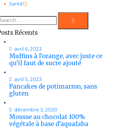
Santé
12
Search
earch
or:
Posts Récents
avril 6, 2023
Muffins à l’orange, avec juste ce
qu’il faut de sucre ajouté
avril 5, 2023
Pancakes de potimarron, sans
gluten
décembre 3, 2020
Mousse au chocolat 100%
végétale à base d’aquafaba