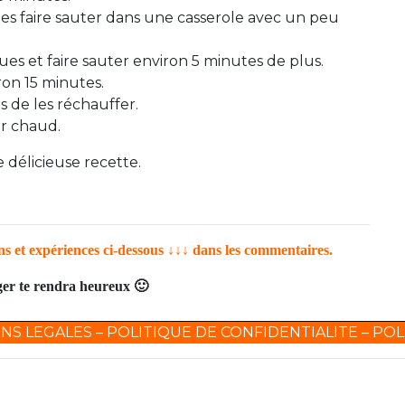
les faire sauter dans une casserole avec un peu
es et faire sauter environ 5 minutes de plus.
ron 15 minutes.
s de les réchauffer.
ir chaud.
 délicieuse recette.
ons et expériences ci-dessous ↓↓↓ dans les commentaires.
tager te rendra heureux 🙂
NS LEGALES
–
POLITIQUE DE CONFIDENTIALITE
–
POL