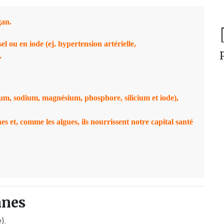
gan.
S
el ou en iode (ej. hypertension artérielle,
f
.
sium, sodium, magnésium, phosphore, silicium et iode),
s et, comme les algues, ils nourrissent notre capital santé
nnes
).