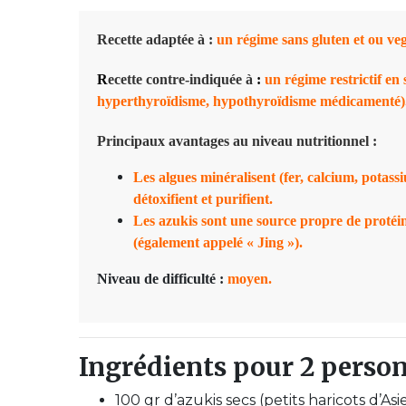
R
ecette adaptée à
:
un régime sans gluten et ou ve
R
ecette contre-indiquée à
:
un régime restrictif en s
hyperthyroïdisme
,
hypothyroïdisme
médicamenté)
Principaux avantages au niveau nutritionnel :
Les algues minéralisent (fer, calcium, potas
détoxifient et purifient
.
L
es azukis sont une source propre de protéine
(également appelé « Jing »)
.
Niveau de difficulté :
moyen.
Ingrédients pour 2 perso
100 gr d’azukis secs (petits haricots d’Asie