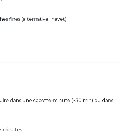
 fines (alternative : navet).
s cuire dans une cocotte-minute (~30 min) ou dans
5 minutes.