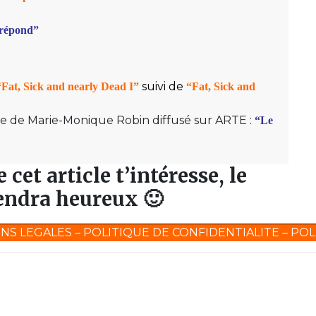
 répond
”
suivi de
“Fat, Sick and nearly Dead I”
“Fat, Sick and
de Marie-Monique Robin diffusé sur ARTE :
“Le
 cet article t’intéresse, le
rendra heureux
🙂
NS LEGALES
–
POLITIQUE DE CONFIDENTIALITE
–
POL