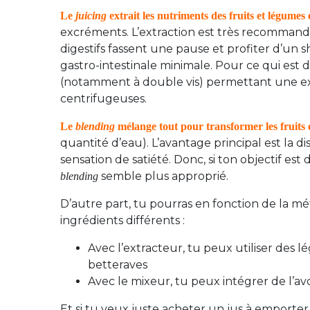
Le
juicing
extrait les nutriments des fruits et légumes 
excréments. L’extraction est très recomman
digestifs fassent une pause et profiter d’un
gastro-intestinale minimale. Pour ce qui est d
(notamment à double vis) permettant une extra
centrifugeuses.
Le
blending
mélange tout pour transformer les fruits 
quantité d’eau). L’avantage principal est la d
sensation de satiété. Donc, si ton objectif est d
semble plus approprié.
blending
D’autre part, tu pourras en fonction de la mé
ingrédients différents :
Avec l’extracteur, tu peux utiliser des
betteraves
Avec le mixeur, tu peux intégrer de l’a
Et si tu veux juste acheter un jus à emporter, 