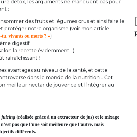
 cure détox, les arguments ne manquent pas pour
nt :
nsommer des fruits et légumes crus et ainsi faire le
S
t protéger notre organisme (voir mon article
f
)
-tu, vivants ou morts ? »
ème digestif
 (selon la recette évidemment…)
t rafraîchissant !
es avantages au niveau de la santé, et cette
ontroverse dans le monde de la nutrition… Cet
ton meilleur nectar de jouvence et l’intégrer au
u
juicing
(réalisée grâce à un extracteur de jus) et le mixage
 n’est pas que l’une soit meilleure que l’autre, mais
ectifs différents.