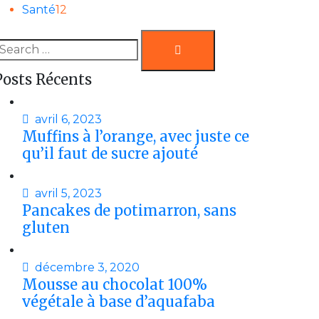
Santé
12
Search
earch
or:
Posts Récents
avril 6, 2023
Muffins à l’orange, avec juste ce
qu’il faut de sucre ajouté
avril 5, 2023
Pancakes de potimarron, sans
gluten
décembre 3, 2020
Mousse au chocolat 100%
végétale à base d’aquafaba