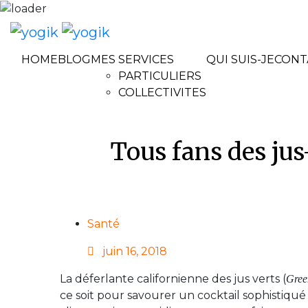
HOME
BLOG
MES SERVICES
QUI SUIS-JE
CONT
PARTICULIERS
COLLECTIVITES
Tous fans des jus
Santé
Posted
juin 16, 2018
on
La déferlante californienne des jus verts (
Gree
ce soit pour savourer un cocktail sophistiqu