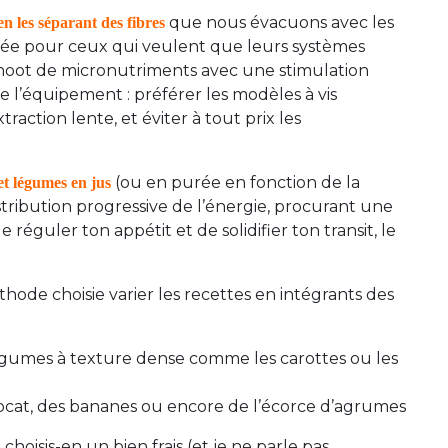
que nous évacuons avec les
en les séparant des fibres
dée pour
ceux qui veulent que leurs systèmes
 shoot de micronutriments avec une stimulation
e l’équipement : préférer les modèles à vis
ction lente, et éviter à tout prix les
(ou en purée en fonction de la
et légumes en jus
istribution progressive de l’énergie, procurant une
e réguler ton appétit et de solidifier ton transit, le
thode choisie varier les recettes en intégrants des
 légumes à texture dense comme les carottes ou les
vocat, des bananes ou encore de l’écorce d’agrumes
choisis-en un bien frais (et je ne parle pas