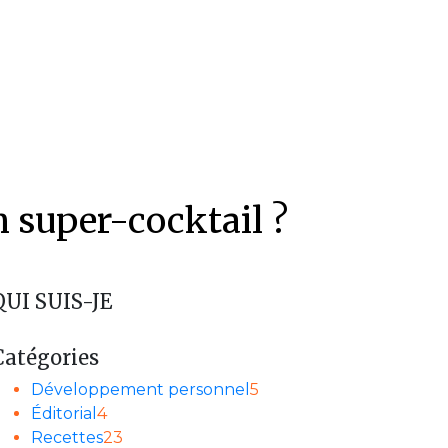
n super-cocktail ?
QUI SUIS-JE
Catégories
Développement personnel
5
Éditorial
4
Recettes
23