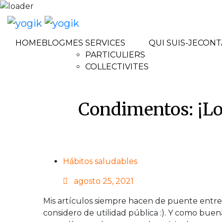
HOME
BLOG
MES SERVICES
QUI SUIS-JE
CONT
PARTICULIERS
COLLECTIVITES
Condimentos: ¡Los
Hábitos saludables
Posted
agosto 25, 2021
on
Mis artículos siempre hacen de puente entre
considero de utilidad pública :). Y como buen