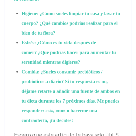
Higiene: ¿Cómo
sueles limpiar
tu casa y
lavar tu
cuerpo
?
¿Qué
cambios podrías realizar para el
bien de
tu flora?
Estrés: ¿Cómo es tu vida después de
comer?
¿Qué podrías hacer para aumentar tu
serenidad mientras digieres?
Comida: ¿Sueles consumir prebióticos
/
probióticos
a diario
? Si tu respuesta es no,
déjame retarte a añadir una fuente de ambos en
tu dieta durante los 7 pr
ó
ximos días. Me puedes
responder: «sí», «no» o hacerme una
contraoferta, ¡tú decides!
Espero que este artículo te haya sido útil. Si